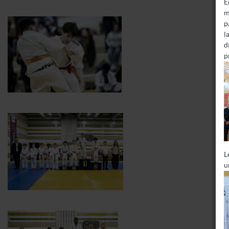
E
m
p
l
d
p
L
u