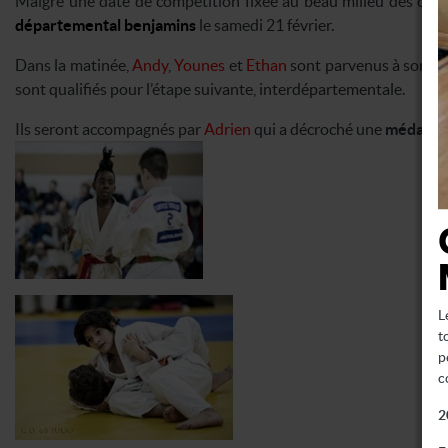
Malgré une date de compétition fixée au beau milieu des cong
départemental benjamins
le samedi 21 février.
Dans la matinée,
Andy
,
Younes
et
Ethan
sont parvenus à sortir d
sont qualifiés pour l’étape suivante, interdépartementale.
Ils seront accompagnés par
Adrien
qui a décroché une
médaille
L
t
p
c
2