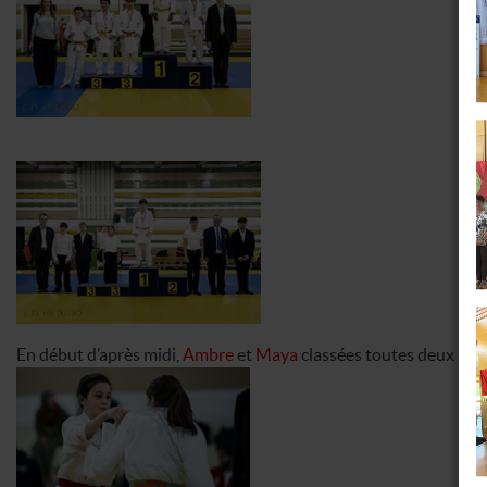
En début d’après midi,
Ambre
et
Maya
classées toutes deux
5è