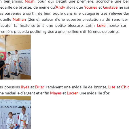
n benjamins,
Noah
, pour qui c’était une première, accroche une bel
édaille de bronze, de même qu’
Andy
alors que
Younes
et
Gustave
ne so
as parvenus à sortir de leur poule dans une catégorie très relevée da
aquelle
Nathan
(2ème), auteur d’une superbe prestation a dû renoncer
isputer la finale suite à une petite blessure. Enfin
Luke
monte sur 
remière place du podium grâce à une meilleure différence de points.
es poussins
Ilyes
et
Dijar
ramènent une médaille de bronze,
Lise
et
Chl
ne médaille d’argent et enfin
Mayes
et
Lucien
une médaille d’or.