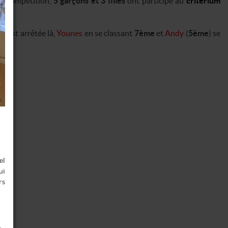
de compétition,
5 garçons et 3 filles
ont participé au
critérium
 s’est arrêtée là,
Younes
en se classant
7ème
et
Andy
(
5ème
) se
m
.
el
ui
rs