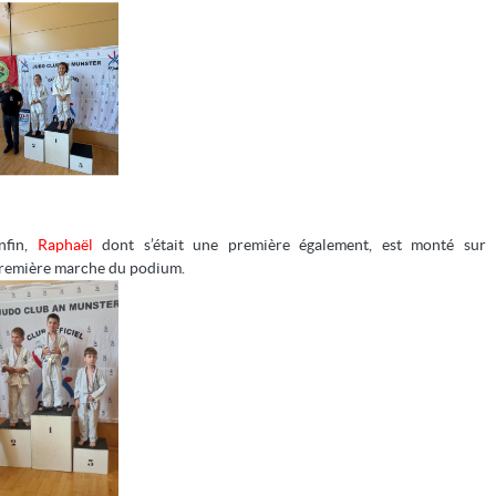
bum/coupes68benjaminesgrandprixcadettes21-02-2026-podiums
dia/set/?vanity=cd68judo&set=a.122194996016339825&local
nfin,
Raphaël
dont s’était une première également, est monté sur 
remière marche du podium.
À NE PAS MANQUER
Actualités
Contact / documents