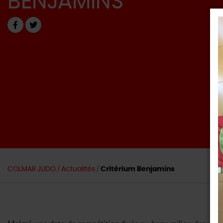
BENJAMINS
COLMAR JUDO
/
Actualités /
Critérium Benjamins