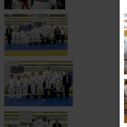
D
N
L