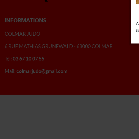
INFORMATIONS
A
s
COLMAR JUDO
6 RUE MATHIAS GRUNEWALD - 68000 COLMAR
Tél:
03 67 10 07 55
Mail:
colmarjudo@gmail.com