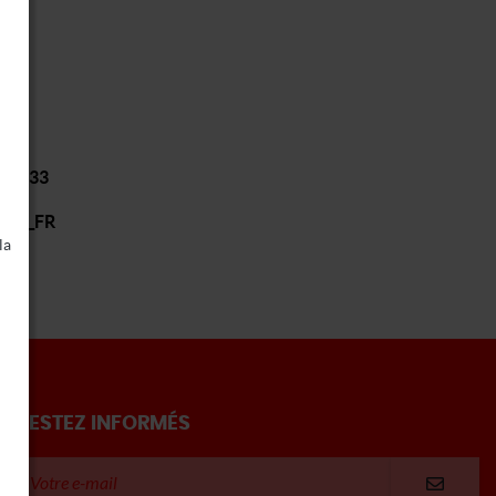
/11533
e=fr_FR
la
RESTEZ INFORMÉS