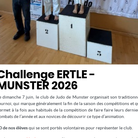
és scolaires qui a privé quelques-uns de nos jeunes benjamins 
e leur poule et à intégrer le tableau final ; si pour
Ethan
l’aventure
 de bronze
et par
Luke
qui finit sur la
première marche du podiu
Challenge ERTLE -
MUNSTER 2026
e dimanche 7 juin, le club de Judo de Munster organisait son traditionn
ournoi, qui marque généralement la fin de la saison des compétitions et q
ermet à la fois aux habitués de la compétition de faire faire leurs dernie
ombats de l’année et aux novices de découvrir ce type d’animation.
0 de nos élèves
qui se sont portés volontaires pour représenter le club.