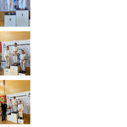
mes
et
Kenza
3ème
pourront elles aussi en découdre avec les séle