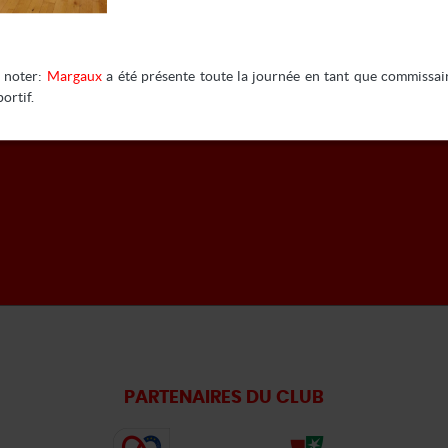
Les cours
Résultats
Les acteurs
Agenda
 noter:
Margaux
a été présente toute la journée en tant que commissai
Galerie photos
portif.
PARTENAIRES DU CLUB