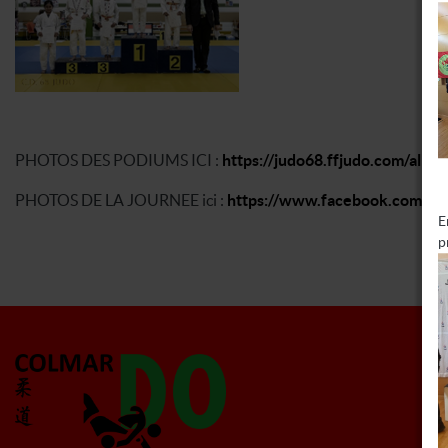
PHOTOS DES PODIUMS ICI :
https://judo68.ffjudo.com/al
PHOTOS DE LA JOURNEE ici :
https://www.facebook.com/me
E
p