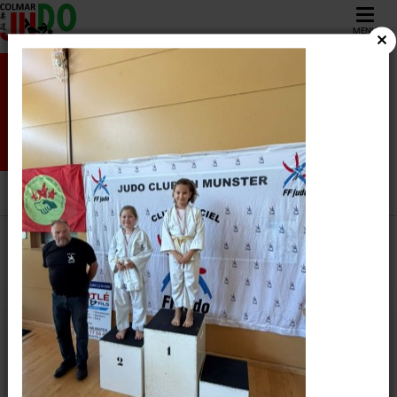
MENU
CONTACT /
DOCUMENTS
COLMAR JUDO
/
CONTACT / DOCUMENTS
COLMAR JUDO
6 rue Mathias
Grunewald
68000 COLMAR
Tél.
03 67 10 07 55