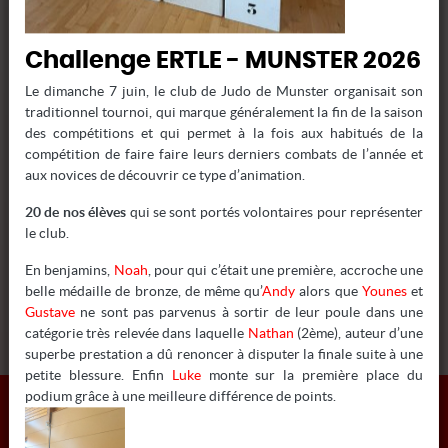
Pour tous renseignements :
info@
colmarjudo
.fr
Challenge ERTLE - MUNSTER 2026
Le dimanche 7 juin, le club de Judo de Munster organisait son
Lieu d'entrainement :
traditionnel tournoi, qui marque généralement la fin de la saison
des compétitions et qui permet à la fois aux habitués de la
Dojo du collège Berlioz -
Rue Ampère - 68000 Colmar
compétition de faire faire leurs derniers combats de l’année et
aux novices de découvrir ce type d’animation.
Dojo de Horbourg-Wihr
- Rue de Lorraine - 68180
20 de nos élèves
qui se sont portés volontaires pour représenter
Horbourg-Wihr
le club.
Dojo de la Montage Verte
- 2 Rue de la Montagne Verte -
En benjamins,
Noah
, pour qui c’était une première, accroche une
68000 Colmar
belle médaille de bronze, de même qu’
Andy
alors que
Younes
et
Gustave
ne sont pas parvenus à sortir de leur poule dans une
catégorie très relevée dans laquelle
Nathan
(2ème), auteur d’une
superbe prestation a dû renoncer à disputer la finale suite à une
petite blessure. Enfin
Luke
monte sur la première place du
podium grâce à une meilleure différence de points.