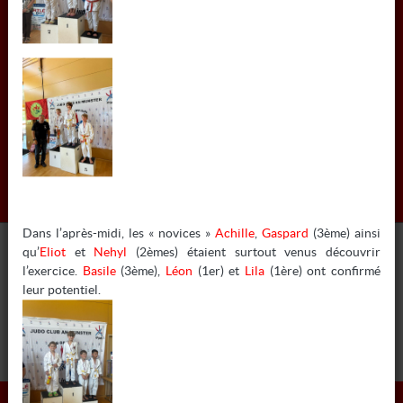
RESTEZ INFORMÉS
RETROUVEZ-NOUS SUR...
Dans l’après-midi, les « novices »
Achille
,
Gaspard
(3ème) ainsi
qu’
Eliot
et
Nehyl
(2èmes) étaient surtout venus découvrir
l’exercice.
Basile
(3ème),
Léon
(1er) et
Lila
(1ère) ont confirmé
PARTENAIRES DU CLUB
leur potentiel.