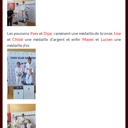
INFORMATIONS
COLMAR JUDO
Les poussins
Ilyes
et
Dijar
ramènent une médaille de bronze,
Lise
et
Chloé
une médaille d’argent et enfin
Mayes
et
Lucien
une
6 RUE MATHIAS GRUNEWALD - 68000 COLMAR
médaille d’or.
Tél:
03 67 10 07 55
Mail:
colmarjudo@gmail.com
À NE PAS MANQUER
Actualités
Contact / documents
Les cours
Résultats
Les acteurs
Agenda
Galerie photos