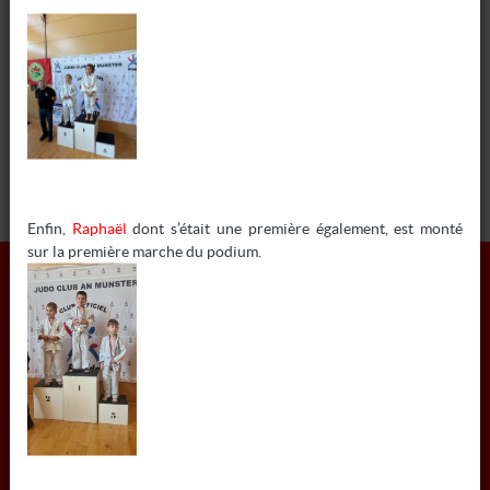
tout autre recours administratif ou juridictionnel à l’adresse
suivante :
Commission Nationale de l’Informatique et des Libertés
3 Place de Fontenoy
TSA 80715
75334 PARIS Cedex 07
Ou sur le site de la CNIL :
https://www.cnil.fr/fr/plaintes/
Enfin,
Raphaël
dont s’était une première également, est monté
sur la première marche du podium.
INFORMATIONS
COLMAR JUDO
6 RUE MATHIAS GRUNEWALD - 68000 COLMAR