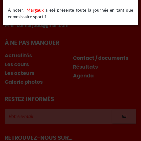
A noter:
Margaux
a été présente toute la journée en tant que
Tél:
03 67 10 07 55
commissaire sportif.
Mail:
colmarjudo@gmail.com
À NE PAS MANQUER
Actualités
Contact / documents
Les cours
Résultats
Les acteurs
Agenda
Galerie photos
RESTEZ INFORMÉS
RETROUVEZ-NOUS SUR...