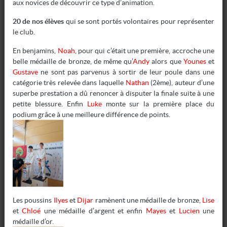
aux novices de découvrir ce type d’animation.
internet pour répondre à l’obligation légale de
publicité.
20 de nos élèves
qui se sont portés volontaires pour représenter
Données de connexion : Le site internet collecte et
le club.
conserve vos identifiant et adresse IP pour
permettre de l’améliorer.
En benjamins,
Noah
, pour qui c’était une première, accroche une
Données professionnelles : Le site internet est
belle médaille de bronze, de même qu’
Andy
alors que
Younes
et
susceptible de publier les informations
Gustave
ne sont pas parvenus à sortir de leur poule dans une
professionnelles de la fédération, de votre club ou
catégorie très relevée dans laquelle
Nathan
(2ème), auteur d’une
des ligues associées.
superbe prestation a dû renoncer à disputer la finale suite à une
petite blessure. Enfin
Luke
monte sur la première place du
Le site internet ne transfère pas vos données à caractère
podium grâce à une meilleure différence de points.
personnel en dehors des territoires européens.
3. Destinataires des données
Sont destinataires de données :
La FFJDA en tant qu’administratrice du site
internet et coéditrice de ses contenus ;
Votre club en tant gestionnaire de sa propre
newsletter et coéditeur des contenus.
Les poussins
Ilyes
et
Dijar
ramènent une médaille de bronze,
Lise
et
Chloé
une médaille d’argent et enfin
Mayes
et
Lucien
une
La FFJDA et le Club veillent à ce que seules les personnes
médaille d’or.