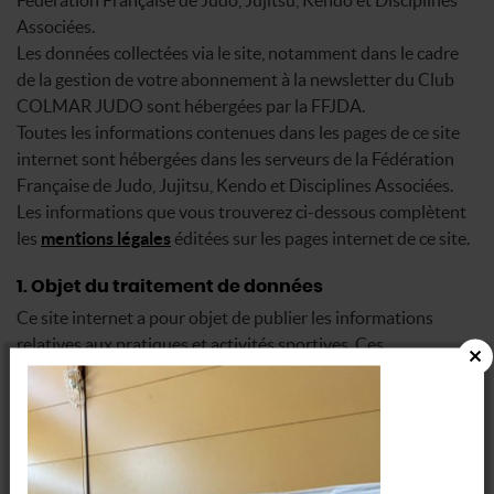
Associées.
Les données collectées via le site, notamment dans le cadre
de la gestion de votre abonnement à la newsletter du Club
COLMAR JUDO sont hébergées par la FFJDA.
Toutes les informations contenues dans les pages de ce site
internet sont hébergées dans les serveurs de la Fédération
Française de Judo, Jujitsu, Kendo et Disciplines Associées.
Les informations que vous trouverez ci-dessous complètent
les
mentions légales
éditées sur les pages internet de ce site.
1. Objet du traitement de données
Ce site internet a pour objet de publier les informations
relatives aux pratiques et activités sportives. Ces
informations sont transmises par la Fédération Française de
Judo, Jujitsu, Kendo et Disciplines Associées ou le Club
COLMAR JUDO. Chacun porte la responsabilité de sa
publication.
Les noms et prénoms de participants à une compétition