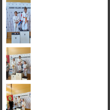
habilitées et autorisées puissent avoir accès à ces données.
Certains prestataires de services ou partenaires peuvent être
destinataires de ces données pour réaliser les prestations
(par exemple, le prestataire de maintenance de l’application
et d’hébergement des données doit pouvoir vérifier
régulièrement que les données restent lisibles et utiles).
4. Durée de conservation des données
Vos données sont conservées conformément à la durée
légale.
5. Sécurité
Les mesures de sécurité sont mises en œuvre conformément
de la
PSSI de l’Etat.
6. Vos droits sur les données vous concernant
Vous pouvez accéder et obtenir copie des données vous
concernant, les faire rectifier ou vous opposer au traitement
de vos données pour des raisons tenant à votre situation