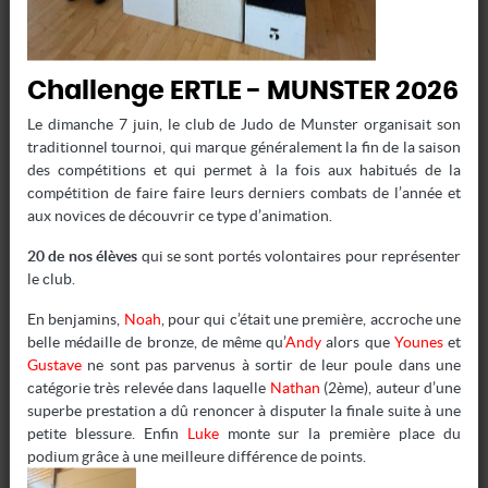
Challenge ERTLE - MUNSTER 2026
Le dimanche 7 juin, le club de Judo de Munster organisait son
traditionnel tournoi, qui marque généralement la fin de la saison
des compétitions et qui permet à la fois aux habitués de la
compétition de faire faire leurs derniers combats de l’année et
aux novices de découvrir ce type d’animation.
20 de nos élèves
qui se sont portés volontaires pour représenter
le club.
GRADES
En benjamins,
Noah
, pour qui c’était une première, accroche une
belle médaille de bronze, de même qu’
Andy
alors que
Younes
et
1er passage de grade
Gustave
ne sont pas parvenus à sortir de leur poule dans une
catégorie très relevée dans laquelle
Nathan
(2ème), auteur d’une
Vous pensez certainement que l'événement sportif le
superbe prestation a dû renoncer à disputer la finale suite à une
plus important du weekend est la victoire de l'équipe de
petite blessure. Enfin
Luke
monte sur la première place du
France de football...
podium grâce à une meilleure différence de points.
Écrit par
Pascal
15 10 2023