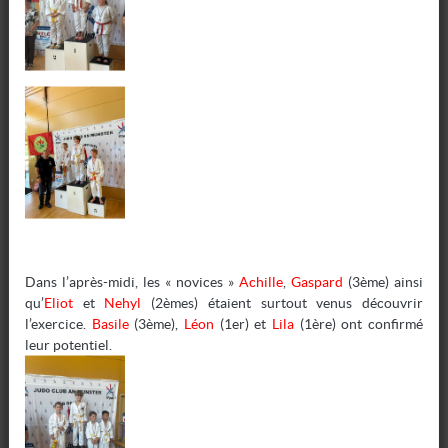
Dans l’après-midi, les « novices »
Achille
,
Gaspard
(3ème) ainsi
TAISO
qu’
Eliot
et
Nehyl
(2èmes) étaient surtout venus découvrir
l’exercice.
Basile
(3ème),
Léon
(1er) et
Lila
(1ère) ont confirmé
Nouveauté créneau TAÏSO
leur potentiel.
Nous avons un créneau SPORT SANTÉ cette année !Quel
que soit votre âge, venez pratiquer une activité
physique et rencontrer...
Écrit par
Marjorie
20 09 2023