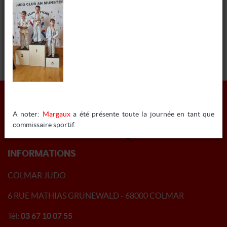
5
6
7
8
A noter:
Margaux
a été présente toute la journée en tant que
commissaire sportif.
INFORMATIONS
COLMAR JUDO
6 RUE MATHIAS GRUNEWALD - 68000 COLMAR
Tél:
03 67 10 07 55