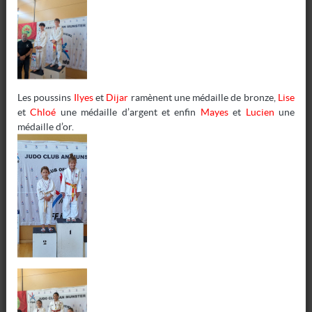
Les poussins
Ilyes
et
Dijar
ramènent une médaille de bronze,
Lise
et
Chloé
une médaille d’argent et enfin
Mayes
et
Lucien
une
médaille d’or.
GRADES
Une nouvelle ceinture noire
Heyyyyyy vous aviez vu le bel article pour la ceinture
noire d'Hervé !!!Encore bravo à toi !
Écrit par
Marjorie
20 09 2023