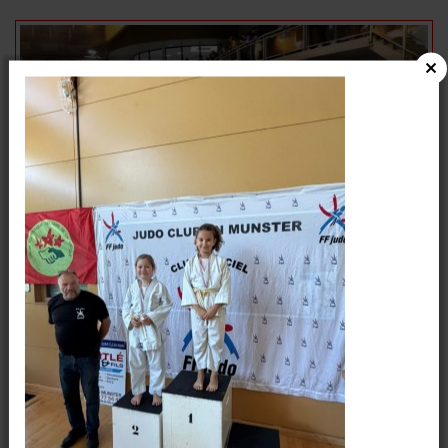
VIE DU CLUB
Plouf !
Le mercredi 8 novembre 2023, se déroulait le
CHALLENGE MARCO DIENER, organisé par l'OMS de
Colmar.Tous les clubs sportifs sont...
Écrit par
Marjorie
13 11 2023