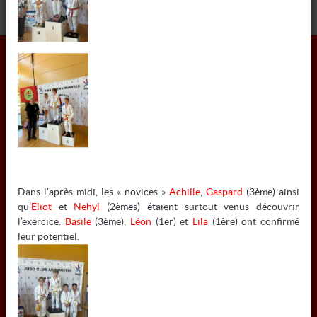
INFORMATIONS
COLMAR JUDO
Dans l’après-midi, les « novices »
Achille
,
Gaspard
(3ème) ainsi
6 RUE MATHIAS GRUNEWALD - 68000 COLMAR
qu’
Eliot
et
Nehyl
(2èmes) étaient surtout venus découvrir
l’exercice.
Basile
(3ème),
Léon
(1er) et
Lila
(1ère) ont confirmé
Tél:
03 67 10 07 55
leur potentiel.
Mail:
colmarjudo@gmail.com
À NE PAS MANQUER