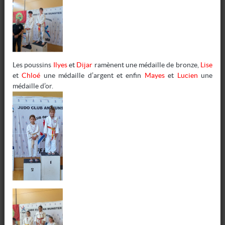
Ce sont les benjamins qui ont commencé la journée avec des
combats parfois très serrés.
Adrien
, en venant à bout de son partenaire d’entrainement
Luke, termine
1er
et
Luke
2ème
à l’instar de
Maya, Andy, et
Les poussins
Ilyes
et
Dijar
ramènent une médaille de bronze,
Lise
Kenza.
et
Chloé
une médaille d’argent et enfin
Mayes
et
Lucien
une
Nathan, Ambre et Ethan
se classent
3èmes
alors que
Younes
médaille d’or.
termine au pied du podium et que
Basile et Gustave
ne
parviennent pas à sortir de leur poule dans une catégorie très
relevée.
Les poussines
Mélusine et Chloé
se classent
1ères
,
Mathilde
(
2ème
) et
Lucile
(
3ème
) montent également sur le podium,
alors que
Manel, Margaux et Lise
n’en sont pas loin.
Enfin, les poussins
Ilyes, Mayes et Lucien
se classent
3èmes
et
Dijar
7ème
.
Et tout ce petit monde à rendez-vous le 29 mars pour le
deuxième tour.