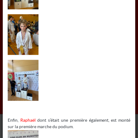
Actualités
Contact / documents
Les cours
Résultats
Les acteurs
Agenda
Galerie photos
RESTEZ INFORMÉS
RETROUVEZ-NOUS SUR...
Enfin,
Raphaël
dont s’était une première également, est monté
sur la première marche du podium.
PARTENAIRES DU CLUB