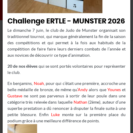
Challenge ERTLE - MUNSTER 2026
Le dimanche 7 juin, le club de Judo de Munster organisait son
COLMAR JUDO
/
Actualités /
1ER TOUR DISTRICT
traditionnel tournoi, qui marque généralement la fin de la saison
des compétitions et qui permet à la fois aux habitués de la
compétition de faire faire leurs derniers combats de l’année et
aux novices de découvrir ce type d’animation.
Le 1er tour du championnat de district, co-organisé par les
20 de nos élèves
qui se sont portés volontaires pour représenter
clubs de Kaysersberg et de Labaroche, dans le magnifique
le club.
dojo de Kaysersberg a permis d’effectuer une large revue
d’effectifs pour les 10 clubs présents.
En benjamins,
Noah
, pour qui c’était une première, accroche une
belle médaille de bronze, de même qu’
Andy
alors que
Younes
et
Ce type d’animation permet aussi aux jeunes et aux moins
Gustave
ne sont pas parvenus à sortir de leur poule dans une
jeunes qui le souhaitent, d’aider l’organisation en s’essayant à
catégorie très relevée dans laquelle
Nathan
(2ème), auteur d’une
l’arbitrage.
superbe prestation a dû renoncer à disputer la finale suite à une
C’était le cas pour notre club qui a présenté
22 jeunes
petite blessure. Enfin
Luke
monte sur la première place du
pousses,
ainsi que
Nardjes
en tant que commissaire sportive
podium grâce à une meilleure différence de points.
et
Thomas
pour l’échauffement des benjamines.