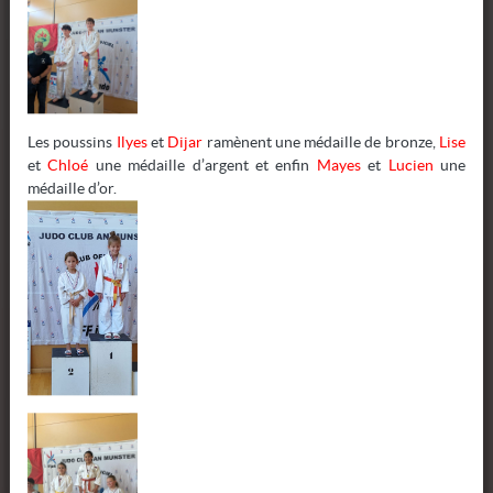
-57
-30
Les poussins
Ilyes
et
Dijar
ramènent une médaille de bronze,
Lise
et
Chloé
une médaille d’argent et enfin
Mayes
et
Lucien
une
médaille d’or.
-34
-38
-42
-50
-55