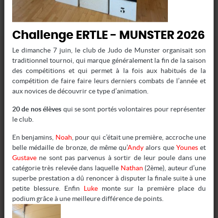
-28
Challenge ERTLE - MUNSTER 2026
Le dimanche 7 juin, le club de Judo de Munster organisait son
-32
traditionnel tournoi, qui marque généralement la fin de la saison
des compétitions et qui permet à la fois aux habitués de la
compétition de faire faire leurs derniers combats de l’année et
-36
aux novices de découvrir ce type d’animation.
20 de nos élèves
qui se sont portés volontaires pour représenter
le club.
-40
En benjamins,
Noah
, pour qui c’était une première, accroche une
belle médaille de bronze, de même qu’
Andy
alors que
Younes
et
-44
Gustave
ne sont pas parvenus à sortir de leur poule dans une
catégorie très relevée dans laquelle
Nathan
(2ème), auteur d’une
superbe prestation a dû renoncer à disputer la finale suite à une
-48
petite blessure. Enfin
Luke
monte sur la première place du
podium grâce à une meilleure différence de points.
-52