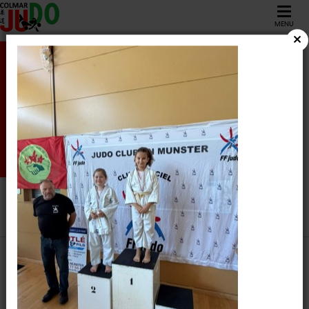
MENU
29
Mars
2026
2EME TOUR DE
DISTRICT COLMAR
BENJAMIN(E)S
COLMAR JUDO
/
Résultats /
2EME TOUR DE DISTRICT COLMAR
BENJAMIN(E)S
Épreuves
AFFICHER LES RÉSULTATS DU CLUB