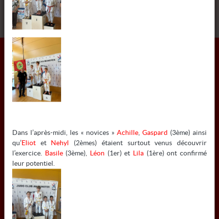
INFORMATIONS
COLMAR JUDO
Dans l’après-midi, les « novices »
Achille
,
Gaspard
(3ème) ainsi
qu’
Eliot
et
Nehyl
(2èmes) étaient surtout venus découvrir
6 RUE MATHIAS GRUNEWALD - 68000 COLMAR
l’exercice.
Basile
(3ème),
Léon
(1er) et
Lila
(1ère) ont confirmé
leur potentiel.
Tél:
03 67 10 07 55
Mail:
colmarjudo@gmail.com
À NE PAS MANQUER