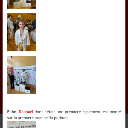
Actualités
Contact / documents
Les cours
Résultats
Les acteurs
Agenda
Galerie photos
RESTEZ INFORMÉS
RETROUVEZ-NOUS SUR...
Enfin,
Raphaël
dont s’était une première également, est monté
sur la première marche du podium.