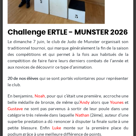
-24 F P
Challenge ERTLE - MUNSTER 2026
-28 F P
Le dimanche 7 juin, le club de Judo de Munster organisait son
traditionnel tournoi, qui marque généralement la fin de la saison
des compétitions et qui permet à la fois aux habitués de la
-32 F P
compétition de faire faire leurs derniers combats de l’année et
aux novices de découvrir ce type d’animation.
-36 F P
20 de nos élèves
qui se sont portés volontaires pour représenter
le club.
-40 F P
En benjamins,
Noah
, pour qui c’était une première, accroche une
belle médaille de bronze, de même qu’
Andy
alors que
Younes
et
Gustave
ne sont pas parvenus à sortir de leur poule dans une
-45 F P
catégorie très relevée dans laquelle
Nathan
(2ème), auteur d’une
superbe prestation a dû renoncer à disputer la finale suite à une
petite blessure. Enfin
Luke
monte sur la première place du
-50 F P
podium grâce à une meilleure différence de points.