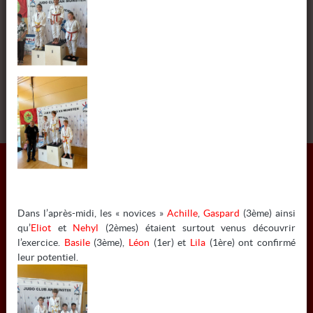
-55 M P
+55 M P
Dans l’après-midi, les « novices »
Achille
,
Gaspard
(3ème) ainsi
qu’
Eliot
et
Nehyl
(2èmes) étaient surtout venus découvrir
l’exercice.
Basile
(3ème),
Léon
(1er) et
Lila
(1ère) ont confirmé
INFORMATIONS
leur potentiel.
COLMAR JUDO
6 RUE MATHIAS GRUNEWALD - 68000 COLMAR