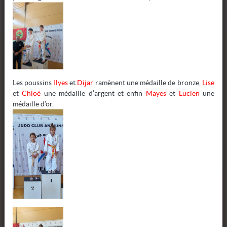
-24 M P
-28 M P
Les poussins
Ilyes
et
Dijar
ramènent une médaille de bronze,
Lise
et
Chloé
une médaille d’argent et enfin
Mayes
et
Lucien
une
-32 M P
médaille d’or.
-36 M P
-40 M P
-45 M P
-50 M P