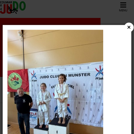
MENU
08
Février
2026
1ER TOUR DE
DISTRICT COLMAR
POUSSIN(E)S
COLMAR JUDO
/
Résultats /
1ER TOUR DE DISTRICT COLMAR
POUSSIN(E)S
Épreuves
AFFICHER LES RÉSULTATS DU CLUB