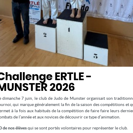
COUPE MINIMES BASSIN
22
ALSACIEN
OCTOBRE
Challenge ERTLE -
2017
COMPETITION
INDIVIDUELLE
MUNSTER 2026
e dimanche 7 juin, le club de Judo de Munster organisait son traditionn
ournoi, qui marque généralement la fin de la saison des compétitions et q
ermet à la fois aux habitués de la compétition de faire faire leurs dernie
9
10
ombats de l’année et aux novices de découvrir ce type d’animation.
0 de nos élèves
qui se sont portés volontaires pour représenter le club.