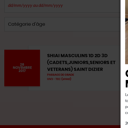
SHIAI MASCULINS 1D 2D 3D
(CADETS,JUNIORS,SENIORS ET
26
NOVEMBRE
VETERANS) SAINT DIZIER
2017
PASSAGE DE GRADE
UV3 - TEC (shiaï)
L
t
p
c
2