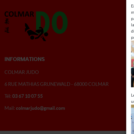
E
m
p
l
d
p
INFORMATIONS
COLMAR JUDO
6 RUE MATHIAS GRUNEWALD - 68000 COLMAR
L
Tél:
03 67 10 07 55
u
Mail:
colmarjudo@gmail.com