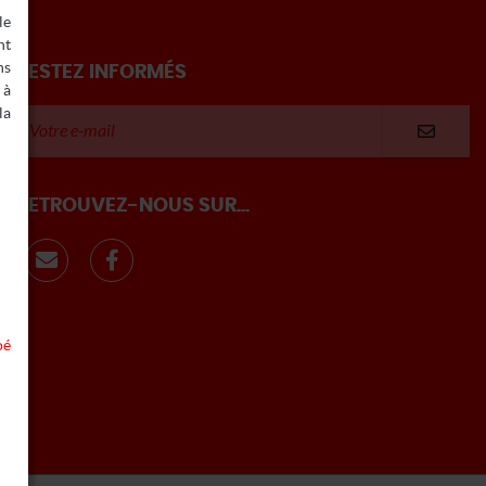
le
nt
ns
RESTEZ INFORMÉS
 à
la
RETROUVEZ-NOUS SUR...
oé