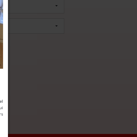
el
ui
rs