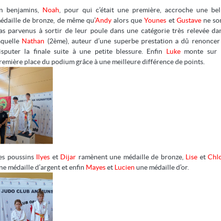
n benjamins,
Noah
, pour qui c’était une première, accroche une bel
édaille de bronze, de même qu’
Andy
alors que
Younes
et
Gustave
ne so
as parvenus à sortir de leur poule dans une catégorie très relevée da
À NE PAS MANQUER
aquelle
Nathan
(2ème), auteur d’une superbe prestation a dû renoncer
isputer la finale suite à une petite blessure. Enfin
Luke
monte sur 
Actualités
Contact / documents
remière place du podium grâce à une meilleure différence de points.
Les cours
Résultats
Les acteurs
Agenda
Galerie photos
es poussins
Ilyes
et
Dijar
ramènent une médaille de bronze,
Lise
et
Chl
ne médaille d’argent et enfin
Mayes
et
Lucien
une médaille d’or.