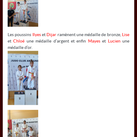
Mail:
colmarjudo@gmail.com
À NE PAS MANQUER
Les poussins
Ilyes
et
Dijar
ramènent une médaille de bronze,
Lise
Actualités
et
Chloé
une médaille d’argent et enfin
Mayes
et
Lucien
une
Contact / documents
médaille d’or.
Les cours
Résultats
Les acteurs
Agenda
Galerie photos
RESTEZ INFORMÉS
RETROUVEZ-NOUS SUR...