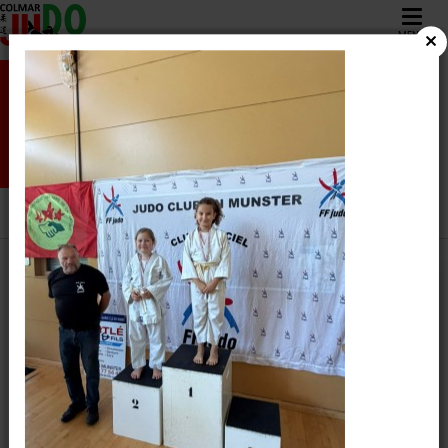
MENU
2024-2025
COLMAR JUDO
/
Galerie photos /
2024-2025
ALBUM