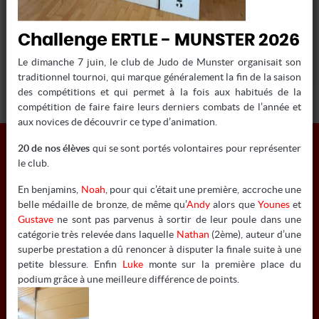
Challenge ERTLE - MUNSTER 2026
Le dimanche 7 juin, le club de Judo de Munster organisait son
SCHULER OCT24
traditionnel tournoi, qui marque généralement la fin de la saison
des compétitions et qui permet à la fois aux habitués de la
compétition de faire faire leurs derniers combats de l’année et
aux novices de découvrir ce type d’animation.
20 de nos élèves
qui se sont portés volontaires pour représenter
le club.
En benjamins,
Noah
, pour qui c’était une première, accroche une
belle médaille de bronze, de même qu’
Andy
alors que
Younes
et
Gustave
ne sont pas parvenus à sortir de leur poule dans une
INFORMATIONS
catégorie très relevée dans laquelle
Nathan
(2ème), auteur d’une
superbe prestation a dû renoncer à disputer la finale suite à une
COLMAR JUDO
petite blessure. Enfin
Luke
monte sur la première place du
podium grâce à une meilleure différence de points.
6 RUE MATHIAS GRUNEWALD - 68000 COLMAR
Tél:
03 67 10 07 55